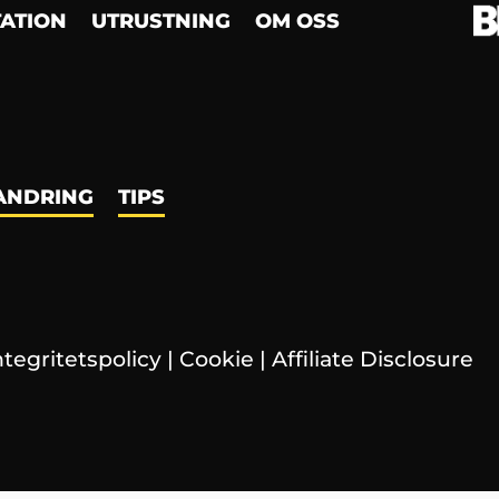
TATION
UTRUSTNING
OM OSS
ANDRING
TIPS
ntegritetspolicy
|
Cookie
|
Affiliate Disclosure