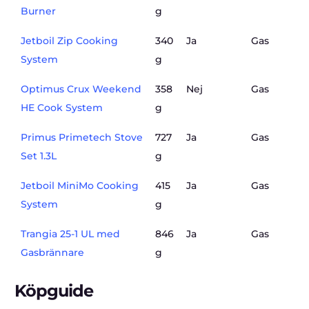
Burner
g
Jetboil Zip Cooking
340
Ja
Gas
System
g
Optimus Crux Weekend
358
Nej
Gas
HE Cook System
g
Primus Primetech Stove
727
Ja
Gas
Set 1.3L
g
Jetboil MiniMo Cooking
415
Ja
Gas
System
g
Trangia 25-1 UL med
846
Ja
Gas
Gasbrännare
g
Köpguide