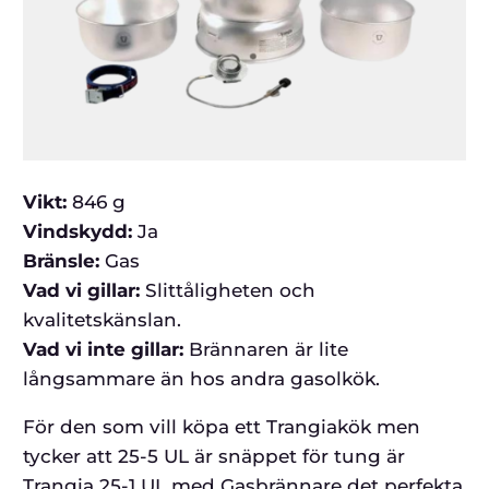
Vikt:
846 g
Vindskydd:
Ja
Bränsle:
Gas
Vad vi gillar:
Slittåligheten och
kvalitetskänslan.
Vad vi inte gillar:
Brännaren är lite
långsammare än hos andra gasolkök.
För den som vill köpa ett Trangiakök men
tycker att 25-5 UL är snäppet för tung är
Trangia 25-1 UL med Gasbrännare det perfekta