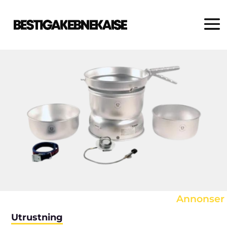
Varje produkt väljs noggrant ut
av våra redaktörer. Om du klickar
på en länk och gör ett köp, kan vi
erhålla en provision.
Annonser
Utrustning