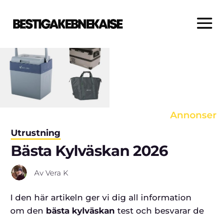
Varje produkt väljs noggrant ut
av våra redaktörer. Om du klickar
på en länk och gör ett köp, kan vi
erhålla en provision.
Annonser
Utrustning
Bästa Kylväskan 2026
Av
Vera K
I den här artikeln ger vi dig all information
om den
bästa kylväskan
test och besvarar de