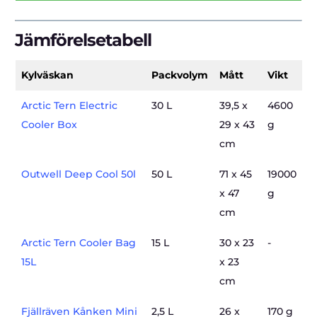
Jämförelsetabell
Kylväskan
Packvolym
Mått
Vikt
Arctic Tern Electric
30 L
39,5 x
4600
Cooler Box
29 x 43
g
cm
Outwell Deep Cool 50l
50 L
71 x 45
19000
x 47
g
cm
Arctic Tern Cooler Bag
15 L
30 x 23
-
15L
x 23
cm
Fjällräven Kånken Mini
2,5 L
26 x
170 g