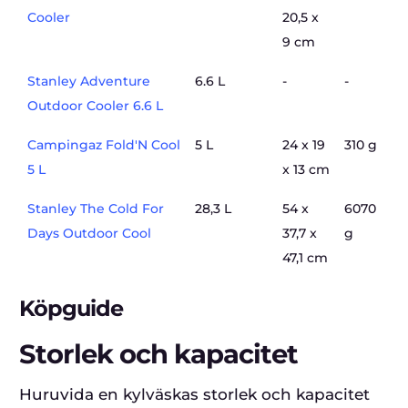
Cooler
20,5 x
9 cm
Stanley Adventure
6.6 L
-
-
Outdoor Cooler 6.6 L
Campingaz Fold'N Cool
5 L
24 x 19
310 g
5 L
x 13 cm
Stanley The Cold For
28,3 L
54 x
6070
Days Outdoor Cool
37,7 x
g
47,1 cm
Köpguide
Storlek och kapacitet
Huruvida en kylväskas storlek och kapacitet