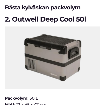
Bästa kylväskan packvolym
2.
Outwell Deep Cool 50l
Packvolym:
50 L
Mått:
71 x 45 x 47 cm