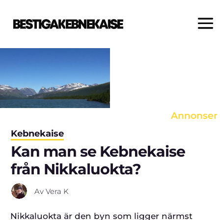
Varje produkt väljs noggrant ut
av våra redaktörer. Om du klickar
på en länk och gör ett köp, kan vi
erhålla en provision.
Annonser
Kebnekaise
Kan man se Kebnekaise
från Nikkaluokta?
Av
Vera K
Nikkaluokta är den byn som ligger närmst