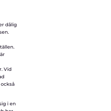
er dålig
sen.
tällen.
är
. Vid
ad
e också
ig i en