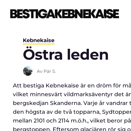
Kebnekaise
Östra leden
Av
Pär S.
Att bestiga Kebnekaise är en dröm för mån
vilket minnesvärt vildmarksäventyr det ä
bergskedjan Skanderna. Varje år vandrar
den högsta av de två topparna, Sydtoppe
mellan 2101 och 2114 m.ö.h., vilket beror 
bergstoppen. Eftersom glaciären rör sig o