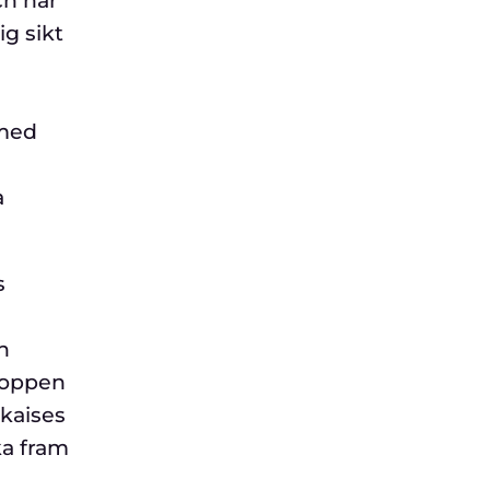
ch har
ig sikt
 med
a
s
n
roppen
ekaises
ka fram