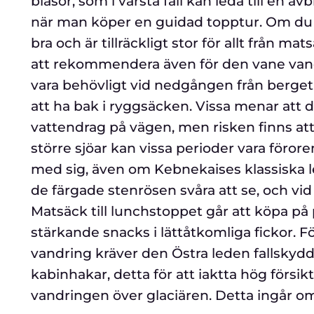
blåsor, som i värsta fall kan leda till en a
när man köper en guidad topptur. Om du t
bra och är tillräckligt stor för allt från m
att rekommendera även för den vane vandra
vara behövligt vid nedgången från berget
att ha bak i ryggsäcken. Vissa menar att 
vattendrag på vägen, men risken finns at
större sjöar kan vissa perioder vara föror
med sig, även om Kebnekaises klassiska led
de färgade stenrösen svåra att se, och vid 
Matsäck till lunchstoppet går att köpa på 
stärkande snacks i lättåtkomliga fickor. 
vandring kräver den Östra leden fallskydd
kabinhakar, detta för att iaktta hög förs
vandringen över glaciären. Detta ingår o