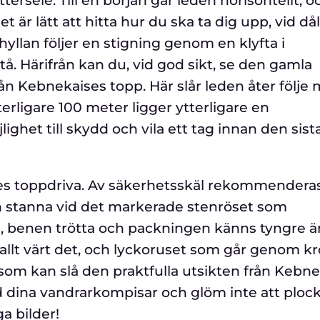
ersele. Till en början går leden horisontellt, o
 är lätt att hitta hur du ska ta dig upp, vid dål
hyllan följer en stigning genom en klyfta i
å. Härifrån kan du, vid god sikt, se den gamla
n Kebnekaises topp. Här slår leden åter följe
terligare 100 meter ligger ytterligare en
ighet till skydd och vila ett tag innan den sist
ses toppdriva. Av säkerhetsskäl rekommendera
an stanna vid det markerade stenröset som
g, benen trötta och packningen känns tyngre ä
allt värt det, och lyckoruset som går genom k
t som kan slå den praktfulla utsikten från Kebn
d dina vandrarkompisar och glöm inte att ploc
a bilder!