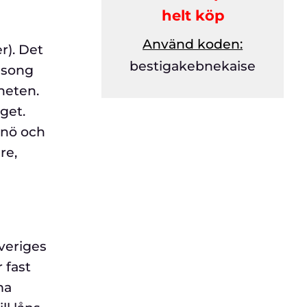
helt köp
Använd koden:
r). Det
bestigakebnekaise
äsong
heten.
get.
 snö och
re,
Sveriges
 fast
ma