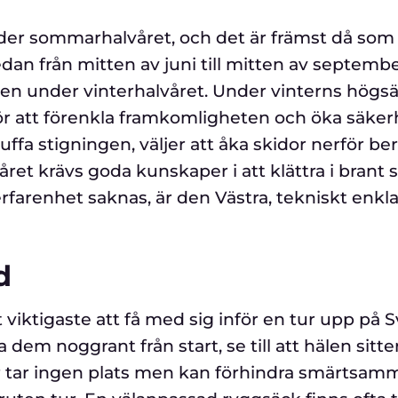
der sommarhalvåret, och det är främst då som
dan från mitten av juni till mitten av septembe
även under vinterhalvåret. Under vinterns högs
för att förenkla framkomligheten och öka säker
ffa stigningen, väljer att åka skidor nerför ber
året krävs goda kunskaper i att klättra i brant
rfarenhet saknas, är den Västra, tekniskt enkla
d
viktigaste att få med sig inför en tur upp på 
em noggrant från start, se till att hälen sitter
ter tar ingen plats men kan förhindra smärtsam