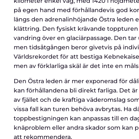
kilometer enkel väg, med 1420 i höjdmeter. 
på egen hand med förhållandevis god kond
längs den adrenalinhöjande Östra leden e
klättring. Den fysiskt krävande toppturen 
vandring över en glaciärpassage. Den tar 
men tidsåtgången beror givetvis på indivi
Världsrekordet för att bestiga Kebnekaise
men av förklarliga skäl är det inte en må
Den Östra leden är mer exponerad för dåli
kan förhållandena bli direkt farliga. Det ä
av fjället och de kraftiga väderomslag som 
vissa fall kan turen behöva avbrytas. Ha dä
toppbestigningen kan anpassas till en da
knäproblem eller andra skador som kan på
att rekommendera.