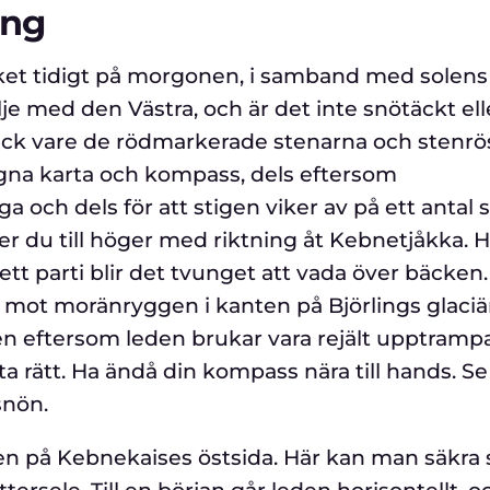
ing
cket tidigt på morgonen, i samband med solens
lje med den Västra, och är det inte snötäckt ell
a tack vare de rödmarkerade stenarna och stenrö
agna karta och kompass, dels eftersom
och dels för att stigen viker av på ett antal s
r du till höger med riktning åt Kebnetjåkka. H
 ett parti blir det tvunget att vada över bäcken.
 mot moränryggen i kanten på Björlings glaciär
n eftersom leden brukar vara rejält upptramp
ta rätt. Ha ändå din kompass nära till hands. S
snön.
n på Kebnekaises östsida. Här kan man säkra s