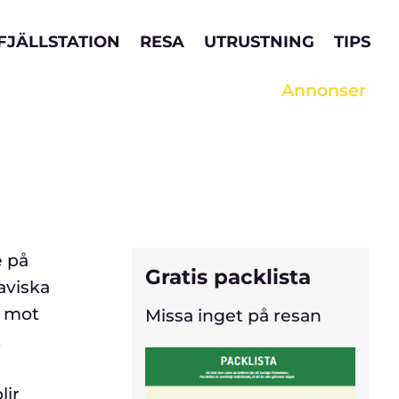
örer. Om du klickar på en länk och gör
ett köp, kan vi erhålla en provision.
FJÄLLSTATION
RESA
UTRUSTNING
TIPS
Annonser
e på
Gratis packlista
aviska
t mot
Missa inget på resan
t
lir