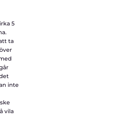
irka 5
na.
tt ta
 över
a med
går
 det
an inte
nske
å vila