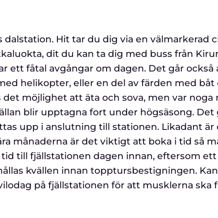
dalstation. Hit tar du dig via en välmarkerad c
kaluokta, dit du kan ta dig med buss från Kiru
ar ett fåtal avgångar om dagen. Det går också a
med helikopter, eller en del av färden med båt
nns det möjlighet att äta och sova, men var nog
sällan blir upptagna fort under högsäsong. Det 
as upp i anslutning till stationen. Likadant är
 månaderna är det viktigt att boka i tid så m
tid till fjällstationen dagen innan, eftersom ett
ållas kvällen innan topptursbestigningen. Ka
ilodag på fjällstationen för att musklerna ska f