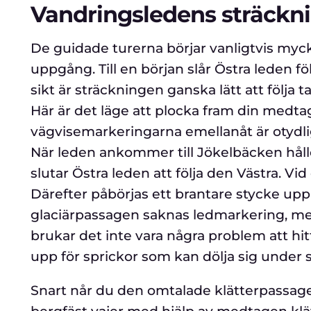
Vandringsledens sträckn
De guidade turerna börjar vanligtvis my
uppgång. Till en början slår Östra leden fö
sikt är sträckningen ganska lätt att följ
Här är det läge att plocka fram din medt
vägvisemarkeringarna emellanåt är otydliga 
När leden ankommer till Jökelbäcken hålle
slutar Östra leden att följa den Västra. Vid
Därefter påbörjas ett brantare stycke upp
glaciärpassagen saknas ledmarkering, me
brukar det inte vara några problem att hit
upp för sprickor som kan dölja sig under 
Snart når du den omtalade klätterpassage