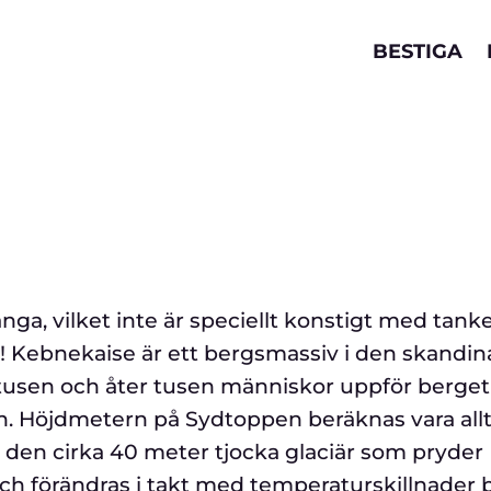
redakt
BESTIGA
ga, vilket inte är speciellt konstigt med tank
r! Kebnekaise är ett bergsmassiv i den skandin
 tusen och åter tusen människor uppför berge
n. Höjdmetern på Sydtoppen beräknas vara all
på den cirka 40 meter tjocka glaciär som pryder
ch förändras i takt med temperaturskillnader b