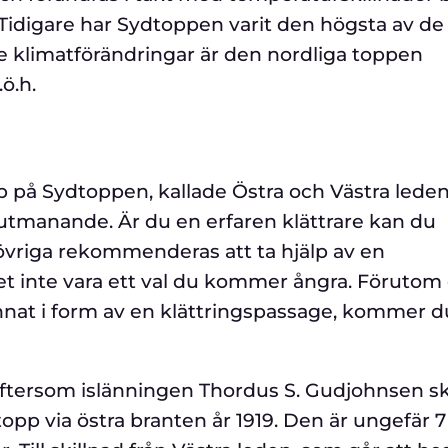
 Tidigare har Sydtoppen varit den högsta av de
klimatförändringar är den nordliga toppen
ö.h.
p på Sydtoppen, kallade Östra och Västra leden
utmanande. Är du en erfaren klättrare kan du
övriga rekommenderas att ta hjälp av en
det inte vara ett val du kommer ångra. Förutom
nat i form av en klättringspassage, kommer du
eftersom islänningen Thordus S. Gudjohnsen s
 topp via östra branten år 1919. Den är ungefär 7