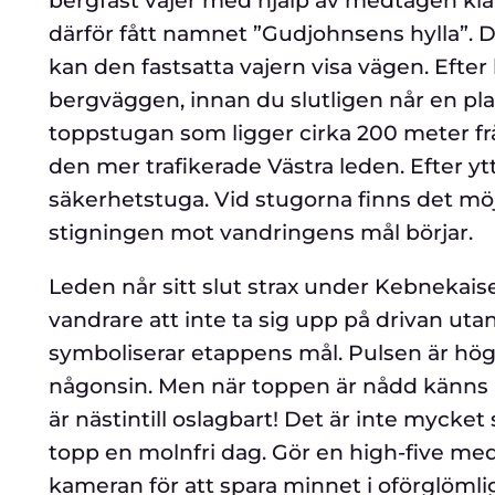
bergfäst vajer med hjälp av medtagen klätt
därför fått namnet ”Gudjohnsens hylla”. Det
kan den fastsatta vajern visa vägen. Efter 
bergväggen, innan du slutligen når en plat
toppstugan som ligger cirka 200 meter frå
den mer trafikerade Västra leden. Efter yt
säkerhetstuga. Vid stugorna finns det möjl
stigningen mot vandringens mål börjar.
Leden når sitt slut strax under Kebnekai
vandrare att inte ta sig upp på drivan ut
symboliserar etappens mål. Pulsen är hö
någonsin. Men när toppen är nådd känns 
är nästintill oslagbart! Det är inte mycke
topp en molnfri dag. Gör en high-five me
kameran för att spara minnet i oförglömlig