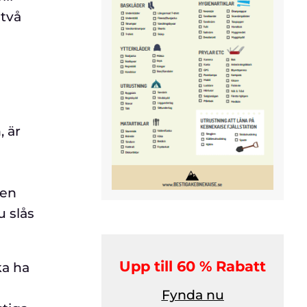
 två
, är
 en
 slås
Upp till 60 % Rabatt
ka ha
Fynda nu