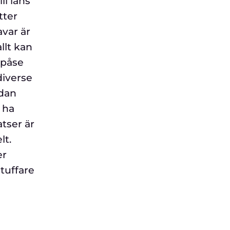
ll låns
tter
avar är
llt kan
epåse
diverse
edan
 ha
atser är
lt.
er
tuffare