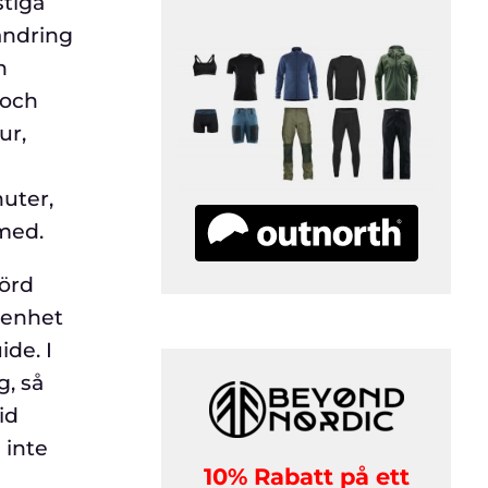
stiga
andring
n
 och
ur,
nuter,
 med.
börd
arenhet
ide. I
g, så
id
 inte
10% Rabatt på ett