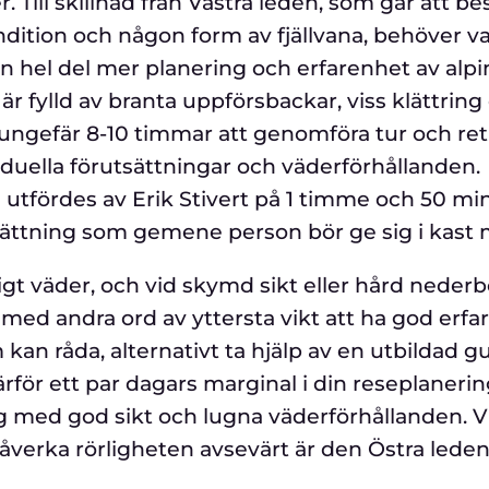
Till skillnad från Västra leden, som går att be
ition och någon form av fjällvana, behöver v
n hel del mer planering och erfarenhet av alpi
är fylld av branta uppförsbackar, viss klättring
ungefär 8-10 timmar att genomföra tur och ret
duella förutsättningar och väderförhållanden.
 utfördes av Erik Stivert på 1 timme och 50 mi
lsättning som gemene person bör ge sig i kast
gt väder, och vid skymd sikt eller hård neder
r med andra ord av yttersta vikt att ha god erf
kan råda, alternativt ta hjälp av en utbildad gu
rför ett par dagars marginal i din reseplanerin
g med god sikt och lugna väderförhållanden. V
verka rörligheten avsevärt är den Östra leden