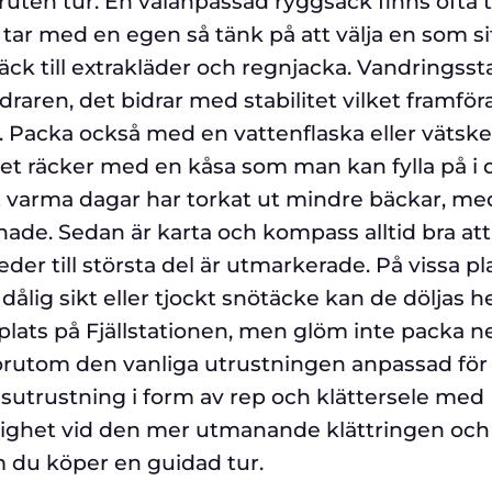
vbruten tur. En välanpassad ryggsäck finns ofta ti
ar med en egen så tänk på att välja en som si
atsäck till extrakläder och regnjacka. Vandringsst
ren, det bidrar med stabilitet vilket framföra
. Packa också med en vattenflaska eller vätsk
det räcker med en kåsa som man kan fylla på i 
t varma dagar har torkat ut mindre bäckar, m
enade. Sedan är karta och kompass alltid bra att
er till största del är utmarkerade. På vissa pl
dålig sikt eller tjockt snötäcke kan de döljas he
plats på Fjällstationen, men glöm inte packa n
Förutom den vanliga utrustningen anpassad för 
sutrustning i form av rep och klättersele med
iktighet vid den mer utmanande klättringen och
m du köper en guidad tur.