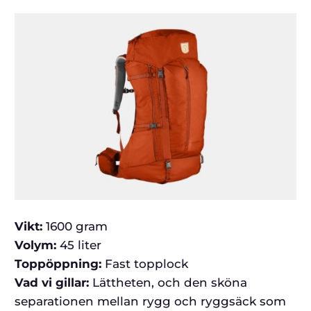
Vikt:
1600 gram
Volym:
45 liter
Toppöppning:
Fast topplock
Vad vi gillar:
Lättheten, och den sköna
separationen mellan rygg och ryggsäck som