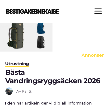
Varje produkt väljs noggrant ut
av våra redaktörer. Om du klickar
på en länk och gör ett köp, kan vi
erhålla en provision.
Annonser
Utrustning
Bästa
Vandringsryggsäcken 2026
Av
Pär S.
I den här artikeln ger vi dig all information