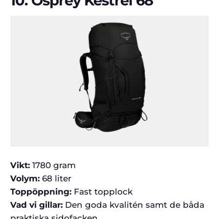
10.
Osprey Kestrel 68
Vikt:
1780 gram
Volym:
68 liter
Toppöppning:
Fast topplock
Vad vi gillar:
Den goda kvalitén samt de båda
praktiska sidofacken.