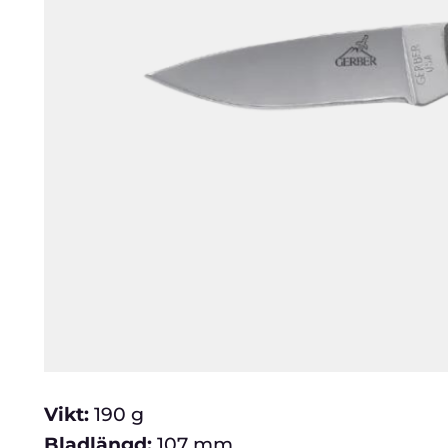
Vikt:
190 g
Bladlängd:
107 mm