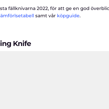
ta fällknivarna 2022, för att ge en god överbli
jämförlsetabell
samt vår
köpguide
.
ing Knife