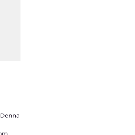
p. Denna
som