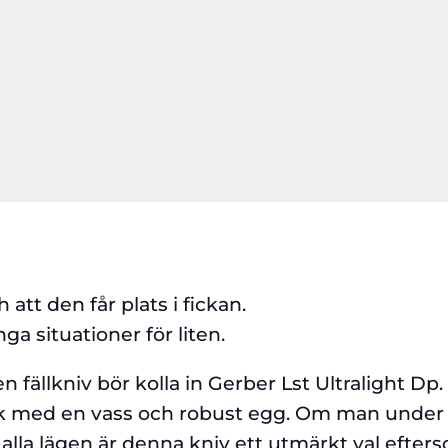
tt den får plats i fickan.
a situationer för liten.
en fällkniv bör kolla in Gerber Lst Ultralight D
lek med en vass och robust egg. Om man under
 i alla lägen är denna kniv ett utmärkt val efter