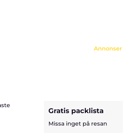
arje produkt väljs noggrant ut av våra
örer. Om du klickar på en länk och gör
ett köp, kan vi erhålla en provision.
Annonser
aste
Gratis packlista
Missa inget på resan