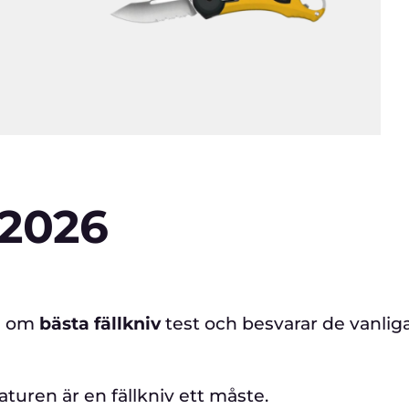
V
redakt
 2026
on om
bästa fällkniv
test och besvarar de vanlig
turen är en fällkniv ett måste.