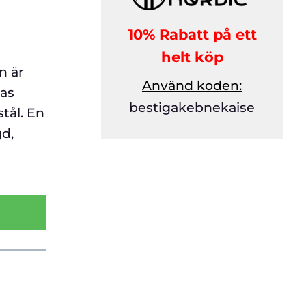
10% Rabatt på ett
helt köp
n är
Använd koden:
kas
bestigakebnekaise
tål. En
d,