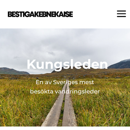
Kungsleden
En av Sveriges mest
besökta vandringsleder