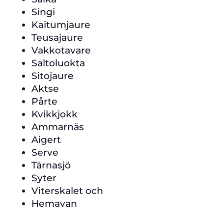
Singi
Kaitumjaure
Teusajaure
Vakkotavare
Saltoluokta
Sitojaure
Aktse
Pårte
Kvikkjokk
Ammarnäs
Aigert
Serve
Tärnasjö
Syter
Viterskalet och
Hemavan