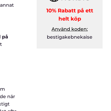
d annat
10% Rabatt på ett
helt köp
Använd koden:
l på
bestigakebnekaise
t
om
nde när
ktigt