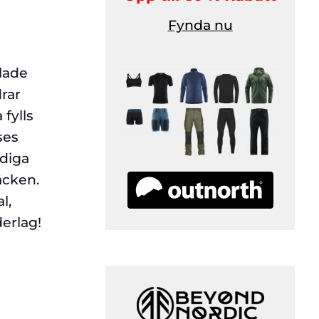
Fynda nu
klade
rar
fylls
ses
idiga
äcken.
l,
derlag!