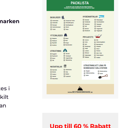
 marken
es i
kilt
lan
Upp till 60 % Rabatt