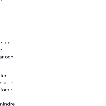
ts en
e
ar och
der
 att r-
föra r-
 mindre