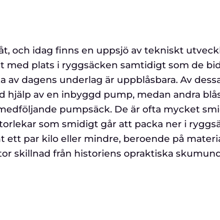
åt, och idag finns en uppsjö av tekniskt utvec
lt med plats i ryggsäcken samtidigt som de bid
a av dagens underlag är uppblåsbara. Av dessa 
 hjälp av en inbyggd pump, medan andra blå
n medföljande pumpsäck. De är ofta mycket sm
orlekar som smidigt går att packa ner i ryggs
 ett par kilo eller mindre, beroende på materia
tor skillnad från historiens opraktiska skumun