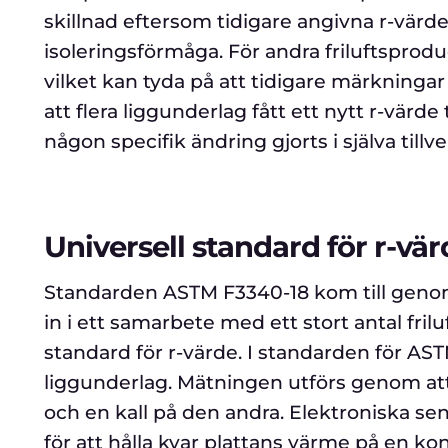
skillnad eftersom tidigare angivna r-vär
isoleringsförmåga. För andra friluftsprod
vilket kan tyda på att tidigare märkningar
att flera liggunderlag fått ett nytt r-värde
någon specifik ändring gjorts i själva til
Universell standard för r-vär
Standarden ASTM F3340-18 kom till genom 
in i ett samarbete med ett stort antal fri
standard för r-värde. I standarden för AS
liggunderlag. Mätningen utförs genom att
och en kall på den andra. Elektroniska s
för att hålla kvar plattans värme på en k