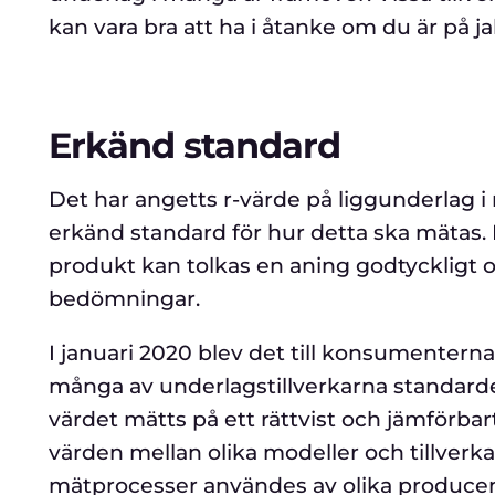
kan vara bra att ha i åtanke om du är på ja
Erkänd standard
Det har angetts r-värde på liggunderlag i
erkänd standard för hur detta ska mätas.
produkt kan tolkas en aning godtyckligt
bedömningar.
I januari 2020 blev det till konsumentern
många av underlagstillverkarna standar
värdet mätts på ett rättvist och jämförbar
värden mellan olika modeller och tillverkar
mätprocesser användes av olika producente