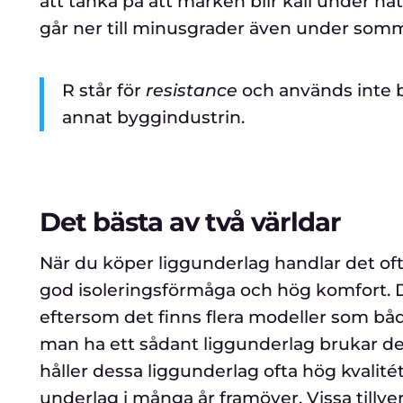
att tänka på att marken blir kall under nat
går ner till minusgrader även under so
R står för
resistance
och används inte b
annat byggindustrin.
Det bästa av två världar
När du köper liggunderlag handlar det oft
god isoleringsförmåga och hög komfort. D
eftersom det finns flera modeller som båd
man ha ett sådant liggunderlag brukar de
håller dessa liggunderlag ofta hög kvalité
underlag i många år framöver. Vissa tillve