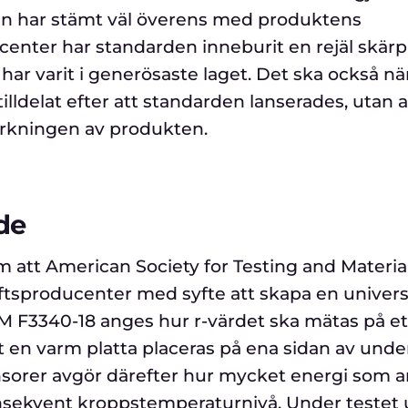
den har stämt väl överens med produktens
ucenter har standarden inneburit en rejäl skärp
 har varit i generösaste laget. Det ska också 
 tilldelat efter att standarden lanserades, utan a
lverkningen av produkten.
de
att American Society for Testing and Material
luftsproducenter med syfte att skapa en univers
TM F3340-18 anges hur r-värdet ska mätas på et
 en varm platta placeras på ena sidan av unde
ensorer avgör därefter hur mycket energi som 
onsekvent kroppstemperaturnivå. Under testet 