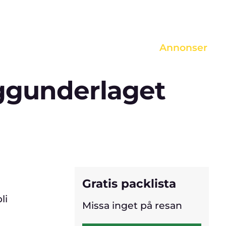
ett köp, kan vi erhålla en provision.
Annonser
iggunderlaget
Gratis packlista
li
Missa inget på resan