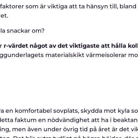
 faktorer som är viktiga att ta hänsyn till, blan
et.
lla snackar om?
är
r-värdet något av det viktigaste att hålla kol
liggunderlagets materialskikt värmeisolerar mo
öra en komfortabel sovplats, skydda mot kyla s
detta faktum en nödvändighet att ha i beakta
ng, men även under övrig tid på året är det vi