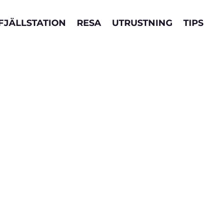
FJÄLLSTATION
RESA
UTRUSTNING
TIPS
arje produkt väljs noggrant ut av våra
örer. Om du klickar på en länk och gör