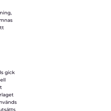
ning,
nämnas
tt
s gick
ell
t
rlaget
används
utsätts