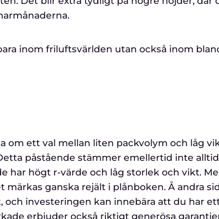
ten. Det blir extra tydligt på högre höjder, där 
mmarmånaderna.
ara inom friluftsvärlden utan också inom blan
a om ett val mellan liten packvolym och låg vi
etta påstående stämmer emellertid inte alltid
e har högt r-värde och låg storlek och vikt. M
t märkas ganska rejält i plånboken. Å andra si
t, och investeringen kan innebära att du har et
rkade erbjuder också riktigt generösa garantier