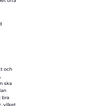
det ofta
d
kt och
,
en ska
dan
t bra
, vilket